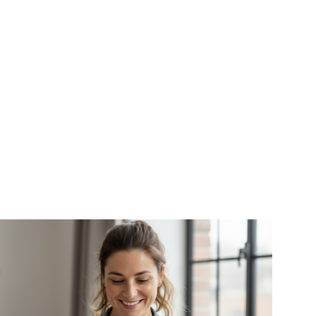
esultados de forma clara.
as se gestionan de forma profesional y coordinada
una estrategia global, pensada específicamente para
ocales y pymes.