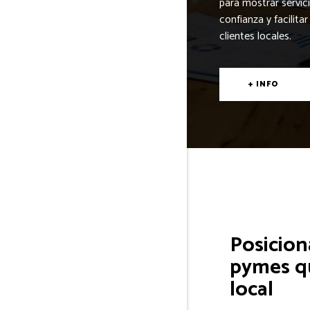
para mostrar servic
confianza y facilita
clientes locales.
+ INFO
Posicion
pymes qu
local