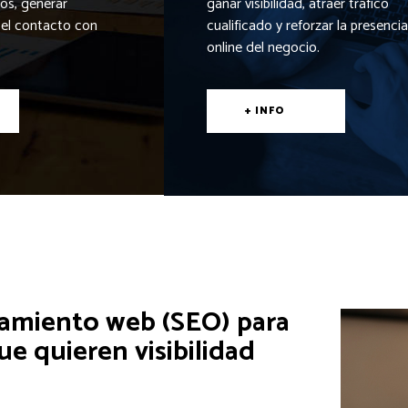
ios, generar
ganar visibilidad, atraer tráfico
r el contacto con
cualificado y reforzar la presencia
online del negocio.
+ INFO
amiento web (SEO) para
e quieren visibilidad