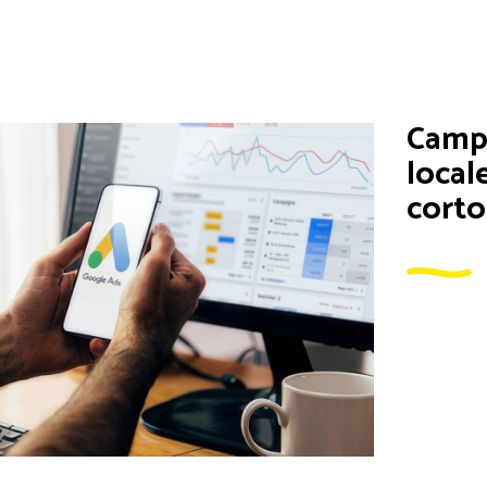
Camp
local
corto
Cuando una
es posible
Este tipo 
Aparece
Controla