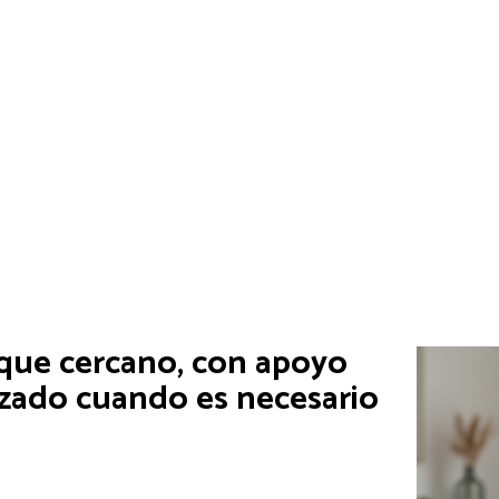
Medir r
Las campañ
dentro de 
negocios l
que cercano, con apoyo
izado cuando es necesario