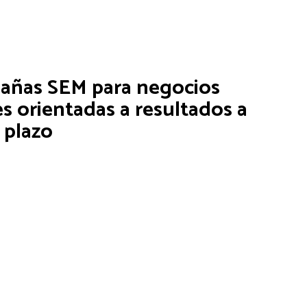
añas SEM para negocios
es orientadas a resultados a
 plazo
 pyme necesita captar clientes desde el primer momento,
 complementar la web con campañas SEM en Google Ads.
de campañas permite:
r rápidamente en búsquedas clave.
r la inversión publicitaria.