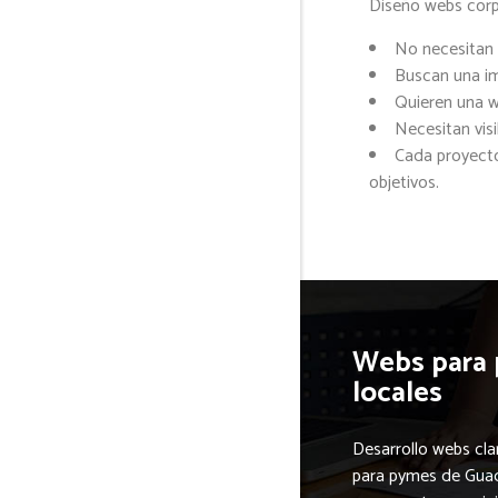
Diseño webs corp
No necesitan 
Buscan una im
Quieren una we
Necesitan visi
Cada proyecto
objetivos.
Webs para
locales
Desarrollo webs cla
para pymes de Guad