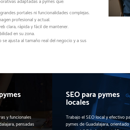
orativas adaptadas a pymes que:
grandes portales ni funcionalidades complejas.
agen profesional y actual.
b clara, rápida y fácil de mantener.
bilidad en su zona.
 se ajusta al tamaño real del negocio y a sus
 pymes
SEO para pymes
locales
ras y funcionales
Trabajo el SEO local y efectivo p
alajara, pensadas
pymes de Guadalajara, orientado