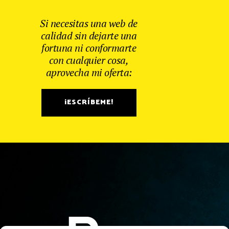
Si necesitas una web de
calidad sin dejarte una
fortuna ni conformarte
con cualquier cosa,
aprovecha mi oferta:
¡ESCRÍBEME!