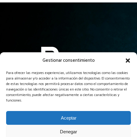
Gestionar consentimiento
Para ofrecer las mejores experiencias, utilizamos tecnologías como las cookies
para almacenar y/o acceder a la información del dispositivo. El consentimiento
El servicio profesional de creación de páginas web más
de estas tecnologías nos permitirá procesar datos como el comportamiento de
asequible y garantizado de Guadalajara y alrededores.
navegación o las identificaciones únicas en este sitio. No consentir o retirar el
consentimiento, puede afectar negativamente a ciertas características y
funciones.
Aceptar
Denegar