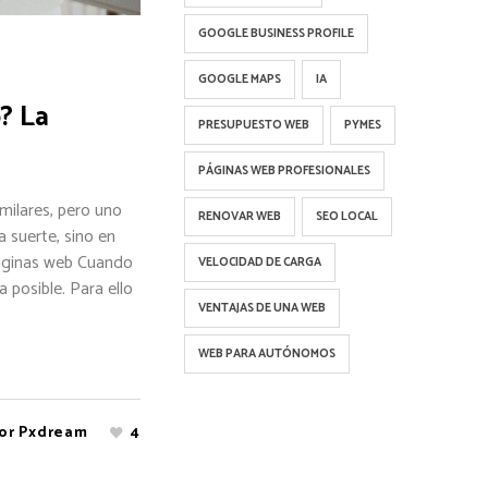
GOOGLE BUSINESS PROFILE
GOOGLE MAPS
IA
? La
PRESUPUESTO WEB
PYMES
PÁGINAS WEB PROFESIONALES
milares, pero uno
RENOVAR WEB
SEO LOCAL
a suerte, sino en
páginas web Cuando
VELOCIDAD DE CARGA
 posible. Para ello
VENTAJAS DE UNA WEB
WEB PARA AUTÓNOMOS
or
Pxdream
4