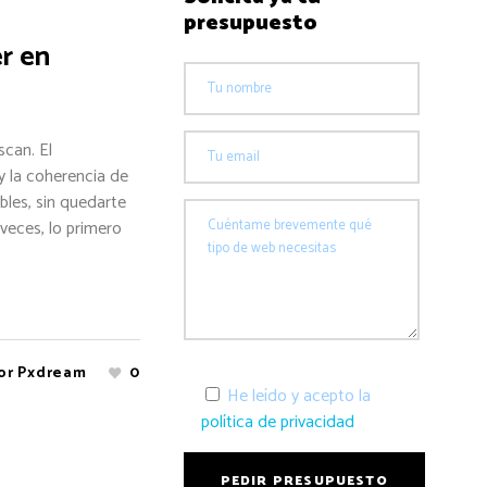
presupuesto
r en
scan. El
y la coherencia de
les, sin quedarte
 veces, lo primero
or
Pxdream
0
He leído y acepto la
política de privacidad