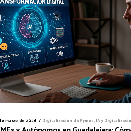
 de marzo de 2026
Digitalización de Pymes
,
IA y Digitalizaci
YMEs y Autónomos en Guadalajara: Cóm