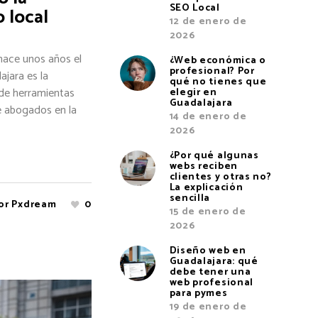
SEO Local
o local
12 de enero de
2026
 hace unos años el
¿Web económica o
profesional? Por
ajara es la
qué no tienes que
o de herramientas
elegir en
Guadalajara
e abogados en la
14 de enero de
2026
¿Por qué algunas
webs reciben
clientes y otras no?
La explicación
sencilla
or
Pxdream
0
15 de enero de
2026
Diseño web en
Guadalajara: qué
debe tener una
web profesional
para pymes
19 de enero de