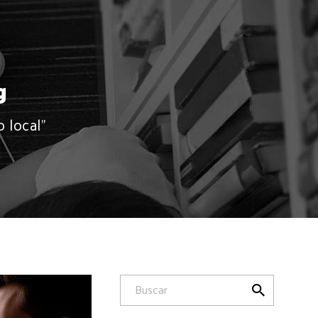
g
 local"
