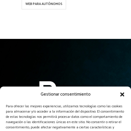
WEB PARA AUTÓNOMOS
Gestionar consentimiento
Para ofrecer las mejores experiencias, utilizamos tecnologías como las cookies
para almacenar y/o acceder a la información del dispositivo. El consentimiento
El servicio profesional de creación de páginas web más
de estas tecnologías nos permitirá procesar datos como el comportamiento de
asequible y garantizado de Guadalajara y alrededores.
navegación o las identificaciones únicas en este sitio. No consentir o retirar el
consentimiento, puede afectar negativamente a ciertas características y