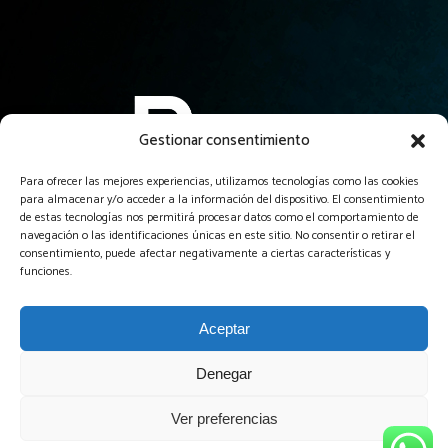
Gestionar consentimiento
Para ofrecer las mejores experiencias, utilizamos tecnologías como las cookies
para almacenar y/o acceder a la información del dispositivo. El consentimiento
El servicio profesional de creación de páginas web más
de estas tecnologías nos permitirá procesar datos como el comportamiento de
asequible y garantizado de Guadalajara y alrededores.
navegación o las identificaciones únicas en este sitio. No consentir o retirar el
consentimiento, puede afectar negativamente a ciertas características y
funciones.
Aceptar
Denegar
Diseñador web freelance Guadalajara
Ver preferencias